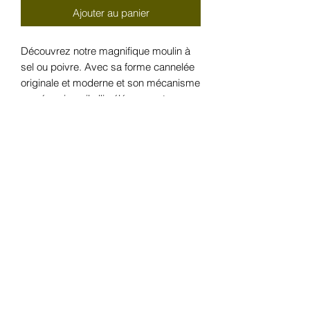
Ajouter au panier
Découvrez notre magnifique moulin à
sel ou poivre. Avec sa forme cannelée
originale et moderne et son mécanisme
en céramique il allie élégance et
fonctionnalité.
Ce moulin, d’une hauteur de 21,5 cm,
sera parfait sur votre table. Vous
pourrez l'utiliser pour moudre le poivre
ou le sel, et ses boutons à visser en
acier inoxydable "P" et "S" serviront de
repères utiles.
NB : le coloris nude est plus rose que
sur la photo