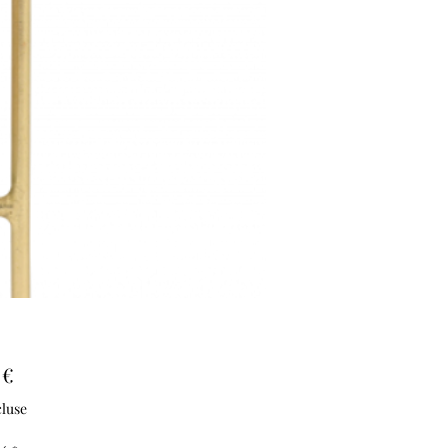
Prix
 €
luse